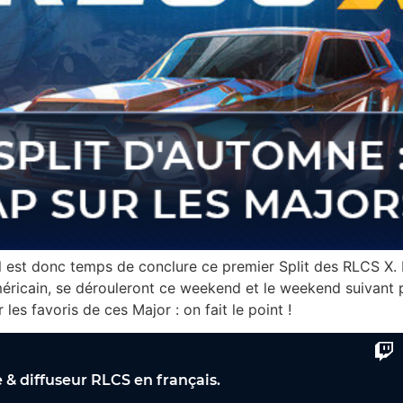
l est donc temps de conclure ce premier Split des RLCS X. 
ricain, se dérouleront ce weekend et le weekend suivant po
les favoris de ces Major : on fait le point !
& diffuseur RLCS en français.