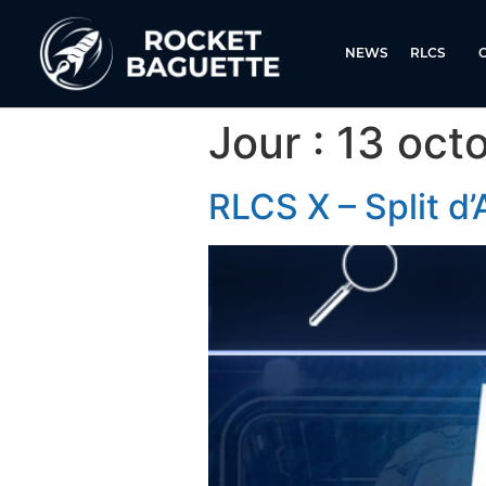
NEWS
RLCS
Jour :
13 oct
RLCS X – Split d’