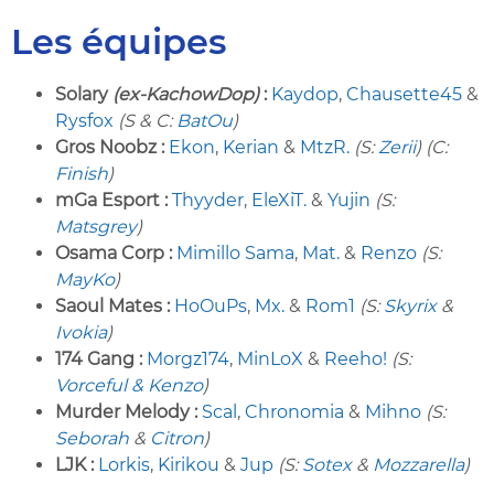
Les équipes
Solary
(ex-KachowDop)
:
Kaydop
,
Chausette45
&
Rysfox
(S & C:
BatOu
)
Gros Noobz :
Ekon
,
Kerian
&
MtzR.
(S:
Zerii
) (C:
Finish
)
mGa Esport :
Thyyder
,
EleXiT.
&
Yujin
(S:
Matsgrey
)
Osama Corp :
Mimillo Sama
,
Mat.
&
Renzo
(S:
MayKo
)
Saoul Mates :
HoOuPs
,
Mx.
&
Rom1
(S:
Skyrix
&
Ivokia
)
174 Gang :
Morgz174
,
MinLoX
&
Reeho!
(S:
Vorceful & Kenzo
)
Murder Melody :
Scal
,
Chronomia
&
Mihno
(S:
Seborah
&
Citron
)
LJK :
Lorkis
,
Kirikou
&
Jup
(S:
Sotex
&
Mozzarella
)