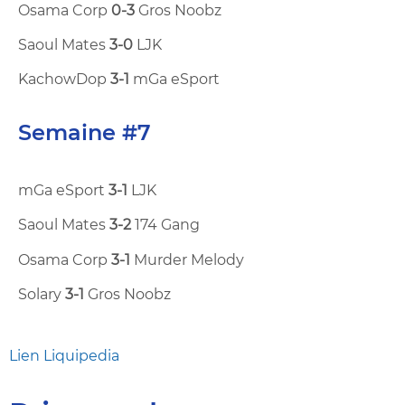
Osama Corp
0-3
Gros Noobz
Saoul Mates
3-0
LJK
KachowDop
3-1
mGa eSport
Semaine #7
mGa eSport
3-1
LJK
Saoul Mates
3-2
174 Gang
Osama Corp
3-1
Murder Melody
Solary
3-1
Gros Noobz
Lien Liquipedia