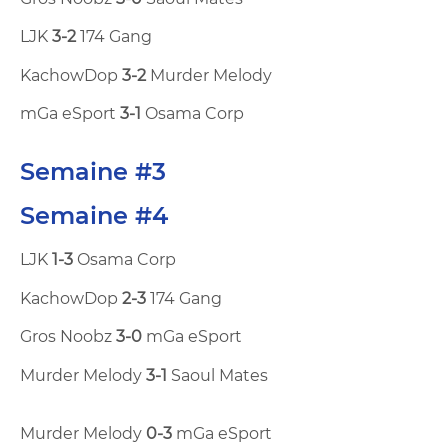
LJK
3-2
174 Gang
KachowDop
3-2
Murder Melody
mGa eSport
3-1
Osama Corp
Semaine #3
Semaine #4
LJK
1-3
Osama Corp
KachowDop
2-3
174 Gang
Gros Noobz
3-0
mGa eSport
Murder Melody
3-1
Saoul Mates
Murder Melody
0-3
mGa eSport