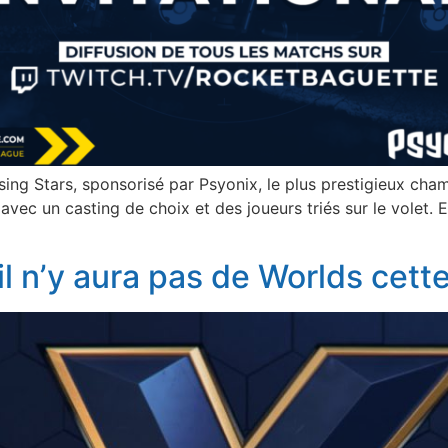
ing Stars, sponsorisé par Psyonix, le plus prestigieux ch
avec un casting de choix et des joueurs triés sur le volet. Et 
il n’y aura pas de Worlds cet