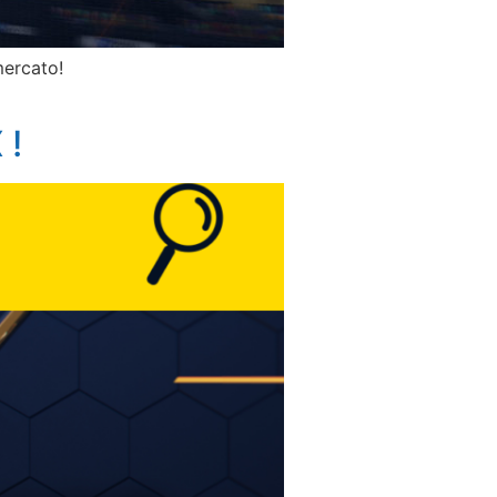
mercato!
 !