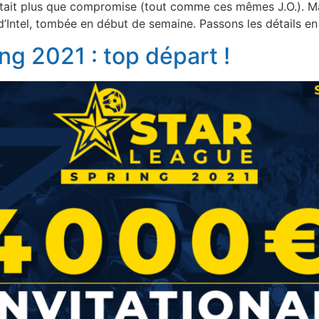
tait plus que compromise (tout comme ces mêmes J.O.). M
 d’Intel, tombée en début de semaine. Passons les détails en
ng 2021 : top départ !