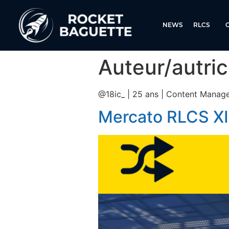
NEWS
RLCS
Auteur/autric
@18ic_ | 25 ans | Content Manag
Mercato RLCS XI 