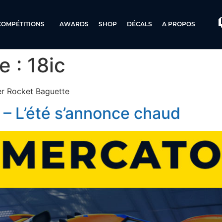
COMPÉTITIONS
AWARDS
SHOP
DÉCALS
A PROPOS
e :
18ic
er Rocket Baguette
– L’été s’annonce chaud