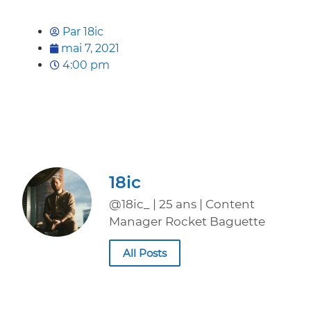
Par
18ic
mai 7, 2021
4:00 pm
18ic
@18ic_ | 25 ans | Content
Manager Rocket Baguette
All Posts