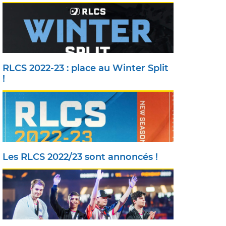
RLCS 2022-23 : place au Winter Split
!
Les RLCS 2022/23 sont annoncés !