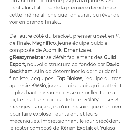
luttant tout de même jusqu’à la game 5. On
tient alors l’affiche de la première demi-finale ;
cette même affiche que l’on aurait pu rêver de
voir en grande finale…
De l’autre côté du bracket, premier upset en ¼
de finale.
Magnifico
, jeune équipe bubble
composée de
Atomiik
,
Dmentza
et
gReazymeister
se défait facilement des
Guild
Esport
, nouvelle structure co-fondée par
David
Beckham
. Afin de déterminer le dernier demi-
finaliste, 2 équipes ;
Top Blokes
, l’équipe du très
apprécié
Kassio
, joueur qui depuis qu’il a atteint
le plus haut niveau ne cesse de briller. Face à
lui, la structure qui joue le titre :
Solary
, et ses 3
prodiges français ; ils n’ont besoin que d’un rien
pour faire exploser leur talent et leurs
mécaniques. Impressionnant le jour précédent,
le roster composé de
Kérian
Exotiik
et
Yukiss