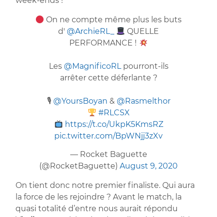
week-ends !
On ne compte même plus les buts
d'
@ArchieRL_
QUELLE
PERFORMANCE !
Les
@MagnificoRL
pourront-ils
arrêter cette déferlante ?
🎙
@YoursBoyan
&
@Rasmelthor
#RLCSX
https://t.co/UkpK5KmsRZ
pic.twitter.com/BpWNjj3zXv
— Rocket Baguette
(@RocketBaguette)
August 9, 2020
On tient donc notre premier finaliste. Qui aura
la force de les rejoindre ? Avant le match, la
quasi totalité d’entre nous aurait répondu