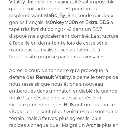
Vitality
. Jusqu’alors invaincu, il était impossible
qu’il en soit autrement… Et pourtant, un
resplendissant
MaRc_By_8
, secondé par deux
génies français,
M0nkeyM00n
et
Extra
.
BDS
a
tapé très fort du poing : 4-2 dans un BO7
disputé mais globalement dominé. La structure
à l’abeille en demi-teinte lors de cette série
n’aura pas pu rivaliser face au talent et à
l’ingéniosité proposé par leurs adversaires.
Après le coup de tonnerre qu’a provoqué la
défaite des
Renault Vitality
, à peine le temps de
nous ressaisir que nous étions à nouveau
embarqués dans un match endiablé : la grande
finale ! Lancés à pleine vitesse après leur
victoire précédente, les
BDS
ont un tout autre
visage ; ce ne sont plus 3 voitures qui sont sur le
terrain, mais 3 fauves, plus agressifs, plus
rapides à chaque duel. Malgré un
Archie
plus en