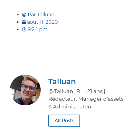
Par
Talluan
août 11, 2020
9:24 pm
Talluan
@Talluan_RL | 21 ans |
Rédacteur, Manager d'assets
& Administrateur
All Posts