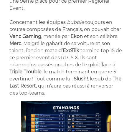
une 9ème place pour ce premier Regional
Event.
Concernant les équipes
bubble
toujours en
course composées de Français, on pouvait citer
Venc Gaming
, menée par
Ekon
et son célèbre
Merc
. Malgré le gabarit de sa voiture et son
talent, l’ancien mate d’
ExoTiik
termine top 15 de
ce premier event des RLCS X. Ils sont
néanmoins passés proches de l’exploit face à
Triple Trouble
, le match terminant en game 5
overtime ! Tout comme lui,
Slush!
, le sub de
The
Last Resort
, qui n’aura pas réussi à renverser
des top-teams.