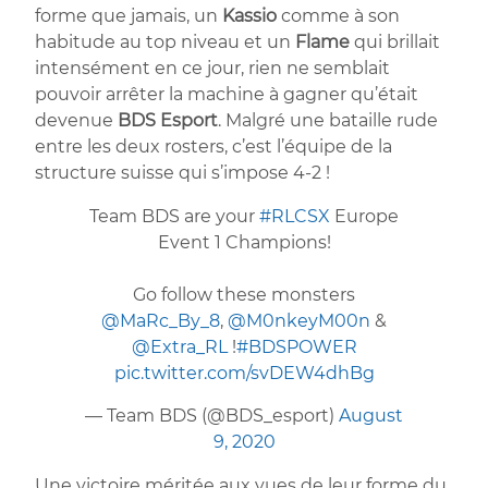
forme que jamais, un
Kassio
comme à son
habitude au top niveau et un
Flame
qui brillait
intensément en ce jour, rien ne semblait
pouvoir arrêter la machine à gagner qu’était
devenue
BDS Esport
. Malgré une bataille rude
entre les deux rosters, c’est l’équipe de la
structure suisse qui s’impose 4-2 !
Team BDS are your
#RLCSX
Europe
Event 1 Champions!
Go follow these monsters
@MaRc_By_8
,
@M0nkeyM00n
&
@Extra_RL
!
#BDSPOWER
pic.twitter.com/svDEW4dhBg
— Team BDS (@BDS_esport)
August
9, 2020
Une victoire méritée aux vues de leur forme du