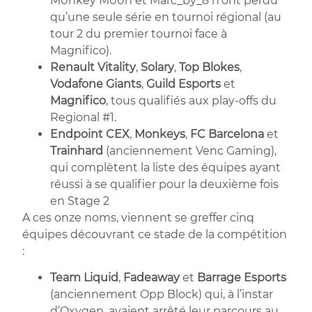
M0nkey M00n et Marc_by_8 n’ont perdu
qu’une seule série en tournoi régional (au
tour 2 du premier tournoi face à
Magnifico).
Renault Vitality
,
Solary
,
Top Blokes
,
Vodafone Giants
,
Guild Esports
et
Magnifico
, tous qualifiés aux play-offs du
Regional #1.
Endpoint CEX
,
Monkeys
,
FC Barcelona
et
Trainhard
(anciennement Venc Gaming),
qui complètent la liste des équipes ayant
réussi à se qualifier pour la deuxième fois
en Stage 2
A ces onze noms, viennent se greffer cinq
équipes découvrant ce stade de la compétition
:
Team Liquid
,
Fadeaway
et
Barrage Esports
(anciennement Opp Block) qui, à l’instar
d’Oxygen, avaient arrêté leur parcours au