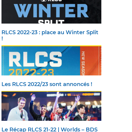
RLCS 2022-23 : place au Winter Split
!
Les RLCS 2022/23 sont annoncés !
Le Récap RLCS 21-22 | Worlds – BDS