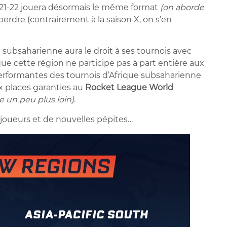
021-22 jouera désormais le même format
(on aborde
 perdre (contrairement à la saison X, on s’en
e subsaharienne aura le droit à ses tournois avec
ue cette région ne participe pas à part entière aux
performantes des tournois d’Afrique subsaharienne
x places garanties au
Rocket League World
le un peu plus loin)
.
joueurs et de nouvelles pépites…