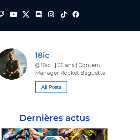
18ic
@18ic_ | 25 ans | Content
Manager Rocket Baguette
All Posts
Dernières actus