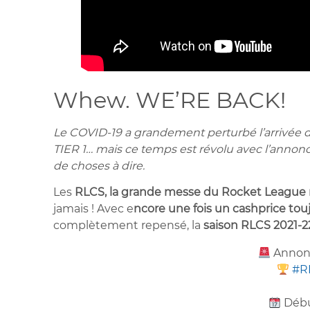
Whew. WE’RE BACK!
Le COVID-19 a grandement perturbé l’arrivée 
TIER 1… mais ce temps est révolu avec l’annonc
de choses à dire.
Les
RLCS, la grande messe du Rocket League 
jamais ! Avec e
ncore une fois un cashprice tou
complètement repensé, la
saison RLCS 2021-2
Annon
#R
Débu