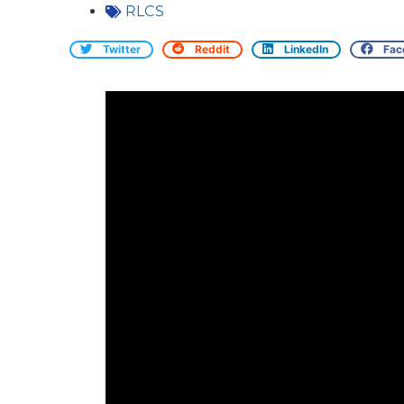
RLCS
Twitter
Reddit
LinkedIn
Fac