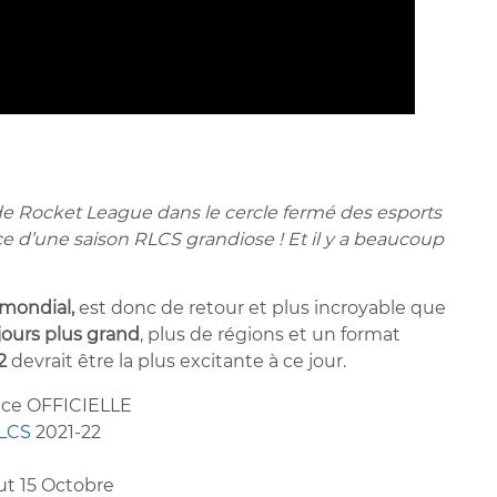
de Rocket League dans le cercle fermé des esports
e d’une saison RLCS grandiose ! Et il y a beaucoup
mondial,
est donc de retour et plus incroyable que
jours plus grand
, plus de régions et un format
2
devrait être la plus excitante à ce jour.
ce OFFICIELLE
LCS
2021-22
t 15 Octobre