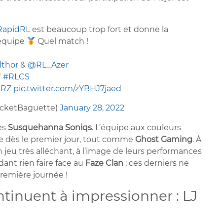
apidRL
est beaucoup trop fort et donne la
équipe
Quel match !
thor
&
@RL_Azer
#RLCS
sRZ
pic.twitter.com/zYBHJ7jaed
cketBaguette)
January 28, 2022
es
Susquehanna Soniqs
. L’équipe aux couleurs
ie dès le premier jour, tout comme
Ghost Gaming
. À
jeu très alléchant, à l’image de leurs performances
ant rien faire face au
Faze Clan
; ces derniers ne
remière journée !
ntinuent à impressionner : LJ