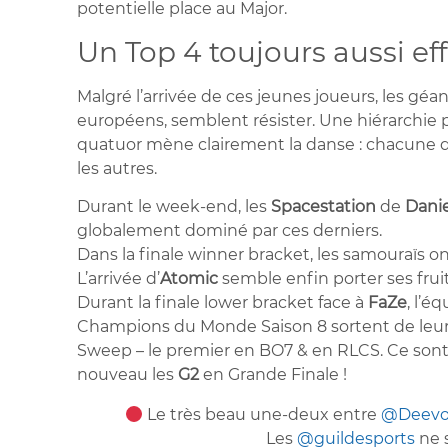
potentielle place au Major.
Un Top 4 toujours aussi ef
Malgré l’arrivée de ces jeunes joueurs, les gé
européens, semblent résister. Une hiérarchie 
quatuor mène clairement la danse : chacune d
les autres.
Durant le week-end, les
Spacestation
de
Danie
globalement dominé par ces derniers.
Dans la finale winner bracket, les samouraïs 
L’arrivée d’
Atomic
semble enfin porter ses fru
Durant la finale lower bracket face à
FaZe
, l’é
Champions du Monde Saison 8 sortent de leu
Sweep – le premier en BO7 & en RLCS. Ce son
nouveau les
G2
en Grande Finale !
Le très beau une-deux entre
@Deev
Les
@guildesports
ne 