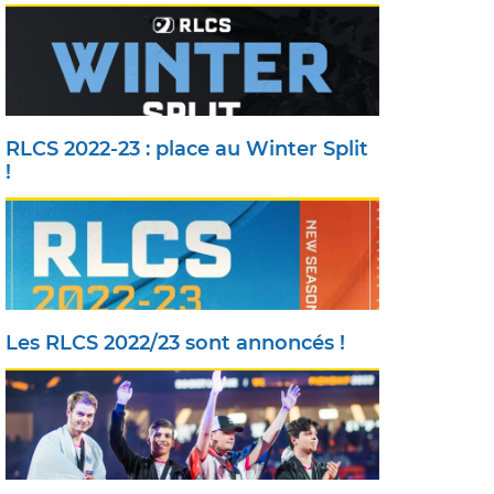
RLCS 2022-23 : place au Winter Split
!
Les RLCS 2022/23 sont annoncés !