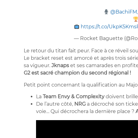
@BachiFM
https://t.co/UkpK5Kms
— Rocket Baguette (@Ro
Le retour du titan fait peur. Face à ce réveil s
Le bracket reset est amorcé et après trois sér
sa vigueur.
Jknaps
et ses camarades en profite
G2 est sacré champion du second régional !
Petit point concernant la qualification au Major
La
Team Envy & Complexity
doivent brill
De l’autre côté,
NRG
a décroché son ticke
voie… Qui décrochera la dernière place ?
A