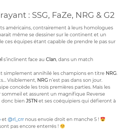
frayant : SSG, FaZe, NRG & G2
ants américains, contrairement à leurs homologues
parait même se dessiner sur le continent et un
e ces équipes étant capable de prendre le pas sur
l
s’inclinent face au
Clan
, dans un match
ont simplement annihilé les champions en titre
NRG
.
its… Visiblement,
NRG
n’est pas dans son jour.
quipe concède les trois premières parties. Mais les
r sommeil et assurent un magnifique Reverse
t donc bien
JSTN
et ses coéquipiers qui défieront à
o
et
@rl_crr
nous envoie droit en manche 5 !
sont pas encore enterrés !