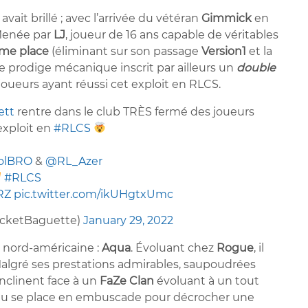
n
avait brillé ; avec l’arrivée du vétéran
Gimmick
en
 Menée par
LJ
, joueur de 16 ans capable de véritables
me place
(éliminant sur son passage
Version1
et la
une prodige mécanique inscrit par ailleurs un
double
joueurs ayant réussi cet exploit en RLCS.
ett
rentre dans le club TRÈS fermé des joueurs
 exploit en
#RLCS
oolBRO
&
@RL_Azer
#RLCS
RZ
pic.twitter.com/ikUHgtxUmc
cketBaguette)
January 29, 2022
ne nord-américaine :
Aqua
. Évoluant chez
Rogue
, il
. Malgré ses prestations admirables, saupoudrées
inclinent face à un
FaZe Clan
évoluant à un tout
bleu se place en embuscade pour décrocher une