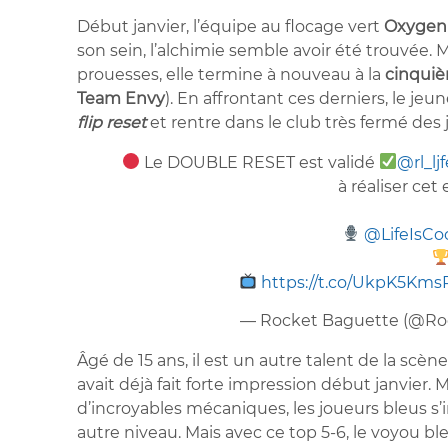
Début janvier, l’équipe au flocage vert
Oxyge
son sein, l’alchimie semble avoir été trouvée.
prouesses, elle termine à nouveau à la
cinquiè
Team Envy
). En affrontant ces derniers, le je
flip reset
et rentre dans le club très fermé des 
Le DOUBLE RESET est validé
@rl_ljf
à réaliser cet
@LifeIsC
https://t.co/UkpK5Kms
— Rocket Baguette (@Ro
Âgé de 15 ans, il est un autre talent de la scè
avait déjà fait forte impression début janvier
d’incroyables mécaniques, les joueurs bleus s’
autre niveau. Mais avec ce top 5-6, le voyou 