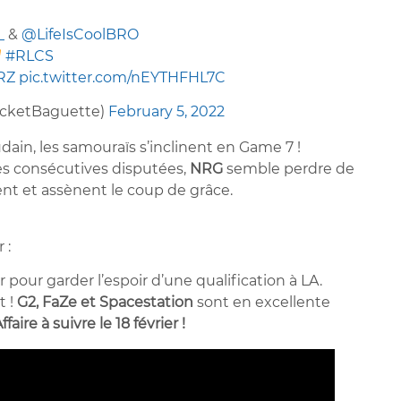
_
&
@LifeIsCoolBRO
#RLCS
RZ
pic.twitter.com/nEYTHFHL7C
cketBaguette)
February 5, 2022
oudain, les samouraïs s’inclinent en Game 7 !
ies consécutives disputées,
NRG
semble perdre de
nt et assènent le coup de grâce.
 :
er pour garder l’espoir d’une qualification à LA.
t !
G2, FaZe et Spacestation
sont en excellente
ffaire à suivre le 18 février !