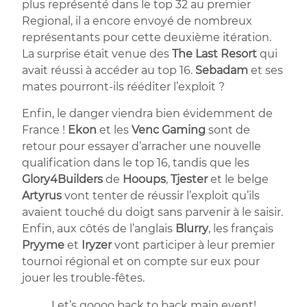
plus représenté dans le top 32 au premier
Regional, il a encore envoyé de nombreux
représentants pour cette deuxième itération.
La surprise était venue des
The Last Resort
qui
avait réussi à accéder au top 16.
Sebadam
et ses
mates pourront-ils rééditer l’exploit ?
Enfin, le danger viendra bien évidemment de
France !
Ekon
et les
Venc Gaming
sont de
retour pour essayer d’arracher une nouvelle
qualification dans le top 16, tandis que les
Glory4Builders
de
Hooups
,
Tjester
et le belge
Artyrus
vont tenter de réussir l’exploit qu’ils
avaient touché du doigt sans parvenir à le saisir.
Enfin, aux côtés de l’anglais
Blurry
, les français
Pryyme
et
Iryzer
vont participer à leur premier
tournoi régional et on compte sur eux pour
jouer les trouble-fêtes.
Let’s goooo back to back main event!