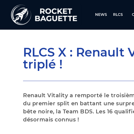
NEWS
RLCS
RLCS X : Renault V
triplé !
Renault Vitality a remporté le troisi
du premier split en battant une surpr
bête noire, la Team BDS. Les 16 qualif
désormais connus !