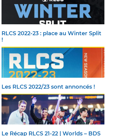
RLCS 2022-23 : place au Winter Split
!
Les RLCS 2022/23 sont annoncés !
Le Récap RLCS 21-22 | Worlds – BDS