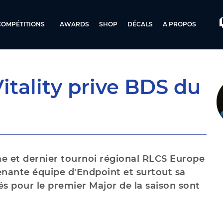
COMPÉTITIONS
AWARDS
SHOP
DÉCALS
A PROPOS
itality prive BDS du
ème et dernier tournoi régional RLCS Europe
enante équipe d'Endpoint et surtout sa
iés pour le premier Major de la saison sont