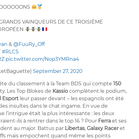
IOOOOOONS
GRANDS VAINQUEURS DE CE TROISIÈME
EUROPÉEN
yan
&
@FuuRy_Off
#RLCS
RZ
pic.twitter.com/Nop3YMRna4
ketBaguette)
September 27, 2020
la tête du classement à la Team BDS qui compte
150
ty. Les Top Blokes de
Kassio
complètent le podium,
d Esport
leur passer devant – les espagnols ont été
t des insultes dans le chat ingame. En vue de
 l’intrigue était la plus intéressante : les deux
raient-ils à rentrer dans le top 16 ? Pour
Ferra
et ses
ccèdent au major. Battus par
Libertas
,
Galaxy Racer
et
layoffs mais empochent quand même les points