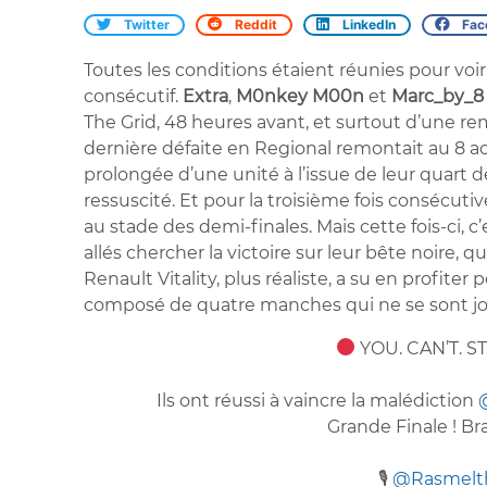
Twitter
Reddit
LinkedIn
Fac
Toutes les conditions étaient réunies pour voi
consécutif.
Extra
,
M0nkey M00n
et
Marc_by_
The Grid, 48 heures avant, et surtout d’une rem
dernière défaite en Regional remontait au 8 ao
prolongée d’une unité à l’issue de leur quart 
ressuscité. Et pour la troisième fois consécutiv
au stade des demi-finales. Mais cette fois-ci, c
allés chercher la victoire sur leur bête noire, 
Renault Vitality, plus réaliste, a su en profite
composé de quatre manches qui ne se sont jo
YOU. CAN’T. S
Ils ont réussi à vaincre la malédiction
Grande Finale ! B
🎙
@Rasmelt