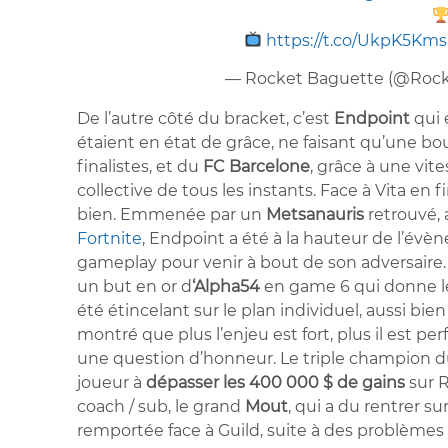
https://t.co/UkpK5Km
— Rocket Baguette (@Roc
De l’autre côté du bracket, c’est
Endpoint
qui 
étaient en état de grâce, ne faisant qu’une b
finalistes, et du
FC Barcelone
, grâce à une vit
collective de tous les instants. Face à Vita en fi
bien. Emmenée par un
Metsanauris
retrouvé,
Fortnite
, Endpoint a été à la hauteur de l’év
gameplay pour venir à bout de son adversaire.
un but en or d
‘Alpha54
en game 6 qui donne le
été étincelant sur le plan individuel, aussi bi
montré que plus l’enjeu est fort, plus il est p
une question d’honneur. Le triple champion d
joueur à
dépasser les 400 000 $ de gains
sur 
coach / sub, le grand
Mout
, qui a du rentrer s
remportée face à Guild, suite à des problèmes