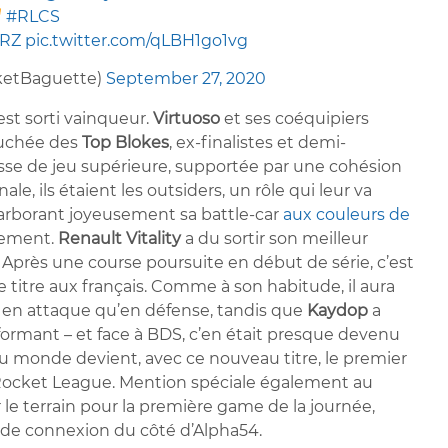
#RLCS
sRZ
pic.twitter.com/qLBH1go1vg
ketBaguette)
September 27, 2020
est sorti vainqueur.
Virtuoso
et ses coéquipiers
ouchée des
Top Blokes
, ex-finalistes et demi-
esse de jeu supérieure, supportée par une cohésion
nale, ils étaient les outsiders, un rôle qui leur va
 arborant joyeusement sa battle-car
aux couleurs de
ènement.
Renault Vitality
a du sortir son meilleur
 Après une course poursuite en début de série, c’est
 titre aux français. Comme à son habitude, il aura
en en attaque qu’en défense, tandis que
Kaydop
a
erformant – et face à BDS, c’en était presque devenu
u monde devient, avec ce nouveau titre, le premier
Rocket League. Mention spéciale également au
ur le terrain pour la première game de la journée,
 de connexion du côté d’Alpha54.