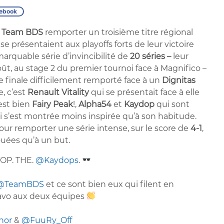
ebook
r
Team BDS
remporter un troisième titre régional
8
se présentaient aux playoffs forts de leur victoire
arquable série d’invincibilité de
20 séries –
leur
ût, au stage 2 du premier tournoi face à Magnifico –
de finale difficilement remporté face à un
Dignitas
e, c’est
Renault Vitality
qui se présentait face à elle
’est bien
Fairy Peak
!,
Alpha54
et
Kaydop
qui sont
qui s’est montrée moins inspirée qu’à son habitude.
r pour remporter une série intense, sur le score de
4-1
,
uées qu’à un but.
TOP. THE.
@Kaydops
.
@TeamBDS
et ce sont bien eux qui filent en
ravo aux deux équipes
hor
&
@FuuRy_Off