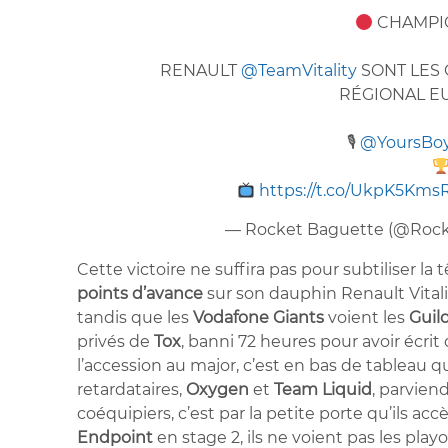
CHAMP
RENAULT
@TeamVitality
SONT LES 
RÉGIONAL 
🎙
@YoursBo
https://t.co/UkpK5Kms
— Rocket Baguette (@Roc
Cette victoire ne suffira pas pour subtiliser 
points d’avance
sur son dauphin Renault Vitali
tandis que les
Vodafone Giants
voient les
Guil
privés de
Tox
, banni 72 heures pour avoir écri
l’accession au major, c’est en bas de tableau que
retardataires,
Oxygen
et
Team Liquid
, parviend
coéquipiers, c’est par la petite porte qu’ils a
Endpoint
en stage 2, ils ne voient pas les p